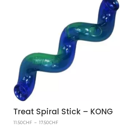
Treat Spiral Stick – KONG
Plage
11.50
CHF
–
17.50
CHF
de