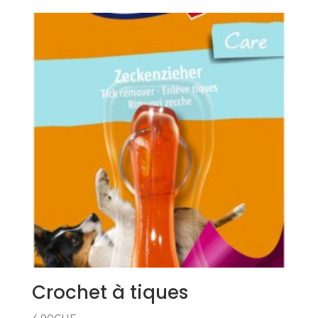
prix :
11.50CHF
à
17.50CHF
Crochet à tiques