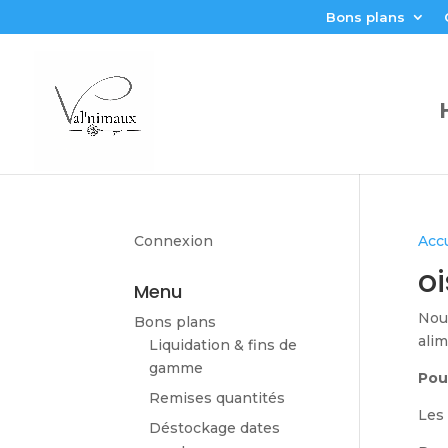
Bons plans
Connexion
Accu
o
Menu
Nour
Bons plans
alim
Liquidation & fins de
gamme
Pou
Remises quantités
Les 
Déstockage dates