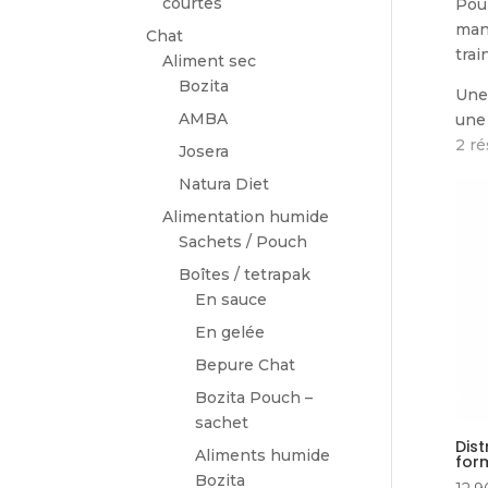
courtes
Pour
mang
Chat
trai
Aliment sec
Bozita
Une 
AMBA
une 
2 ré
Josera
Natura Diet
Alimentation humide
Sachets / Pouch
Boîtes / tetrapak
En sauce
En gelée
Bepure Chat
Bozita Pouch –
sachet
Dist
Aliments humide
for
Bozita