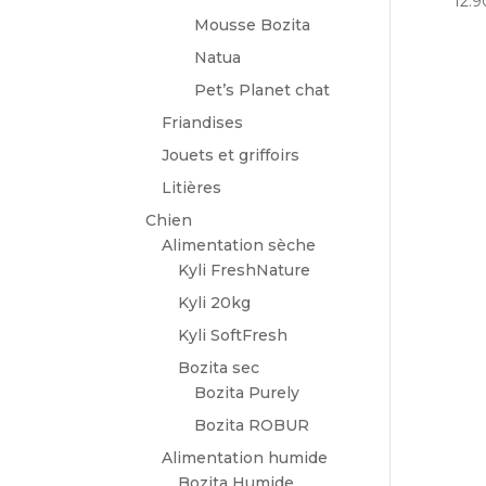
12.9
Mousse Bozita
Natua
Pet’s Planet chat
Friandises
Jouets et griffoirs
Litières
Chien
Alimentation sèche
Kyli FreshNature
Kyli 20kg
Kyli SoftFresh
Bozita sec
Bozita Purely
Bozita ROBUR
Alimentation humide
Bozita Humide