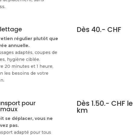
ss.
Dès 40.- CHF
ilettage
retien régulier plutôt que
vée annuelle.
ssages adaptés, coupes de
fes, hygiène ciblée.
e 20 minutes et 1 heure,
n les besoins de votre
n.
Dès 1.50.- CHF le
ansport pour
imaux
km
oit se déplacer, vous ne
vez pas.
nsport adapté pour tous