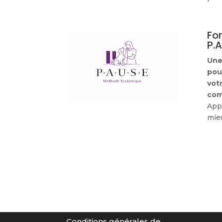
Fo
P.A
Une
pou
vot
com
Appr
mie
Conditions générales de