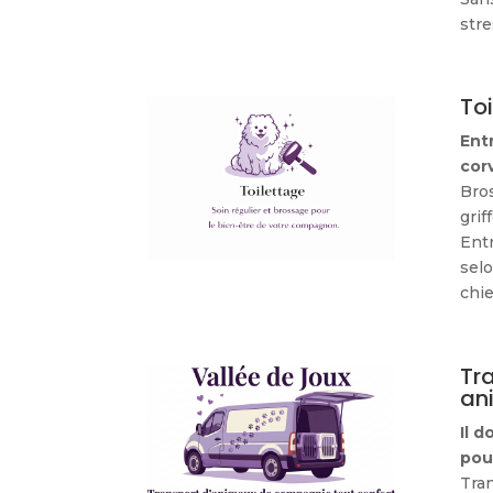
stre
To
Ent
cor
Bro
grif
Entr
selo
chie
Tr
an
Il d
pou
Tra