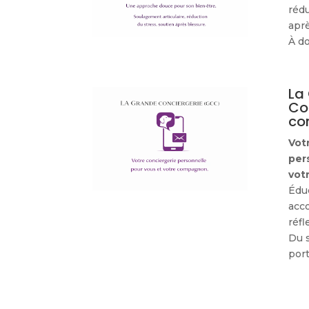
rédu
aprè
À do
La
Co
co
Vot
per
vot
Éduc
acc
réfl
Du 
port