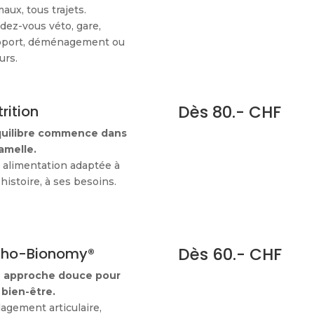
aux, tous trajets.
dez-vous véto, gare,
oport, déménagement ou
eurs.
Dès 80.- CHF
rition
quilibre commence dans
amelle.
 alimentation adaptée à
histoire, à ses besoins.
Dès 60.- CHF
tho-Bionomy®
 approche douce pour
 bien-être.
agement articulaire,