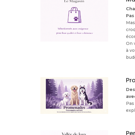
Cha
Pas
Mast
croq
éco
On v
à vo
budg
Pr
Des 
ave
Pas 
expl
Pe