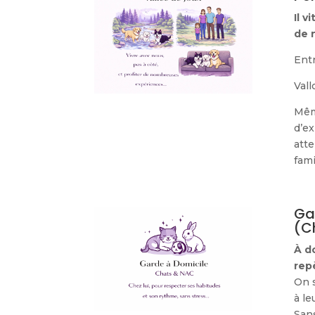
Il v
de 
Entr
Vall
Mêm
d’e
atte
fami
Ga
(C
À d
rep
On s
à le
San