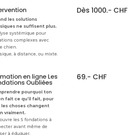
Dès 1000.- CHF
ervention
nd les solutions
ssiques ne suffisent plus.
lyse systémique pour
uations complexes avec
e chien.
ique, à distance, ou mixte.
69.- CHF
rmation en ligne Les
ndations Oubliées
prendre pourquoi ton
n fait ce qu’il fait, pour
 les choses changent
in vraiment.
uvre les 5 fondations à
pecter avant même de
ser à éduquer.