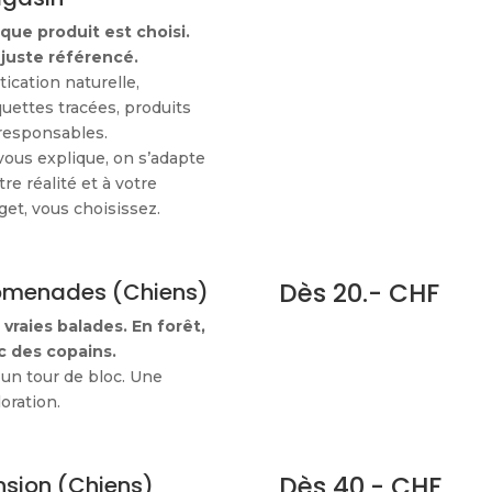
que produit est choisi.
 juste référencé.
ication naturelle,
uettes tracées, produits
responsables.
ous explique, on s’adapte
tre réalité et à votre
et, vous choisissez.
Dès 20.- CHF
omenades (Chiens)
vraies balades. En forêt,
c des copains.
un tour de bloc. Une
oration.
Dès 40.- CHF
nsion (Chiens)