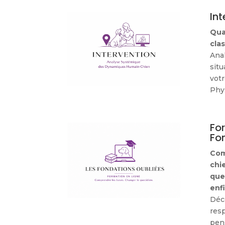
Int
Qua
cla
Ana
sit
votr
Phys
Fo
Fo
Com
chie
que
enf
Déco
res
pen