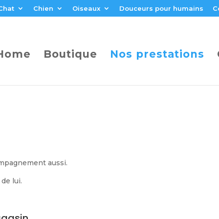
Chat
Chien
Oiseaux
Douceurs pour humains
C
Home
Boutique
Nos prestations
ompagnement aussi.
de lui.
gasin