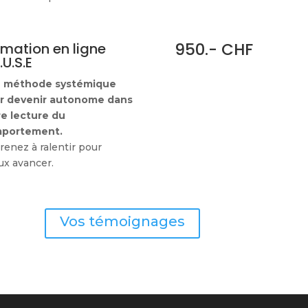
950.- CHF
rmation en ligne
.U.S.E
 méthode systémique
r devenir autonome dans
re lecture du
portement.
enez à ralentir pour
ux avancer.
Vos témoignages