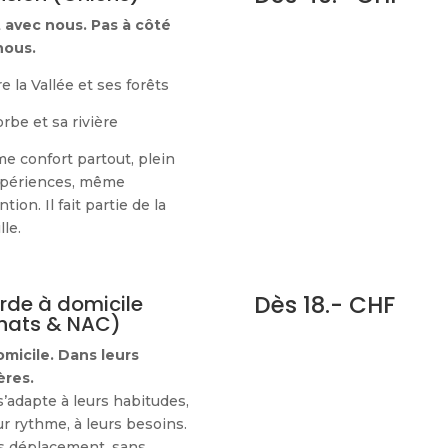
it avec nous. Pas à côté
nous.
e la Vallée et ses forêts
orbe et sa rivière
e confort partout, plein
xpériences, même
ntion. Il fait partie de la
lle.
Dès 18.- CHF
rde à domicile
hats & NAC)
omicile. Dans leurs
ères.
’adapte à leurs habitudes,
ur rythme, à leurs besoins.
s déplacement, sans