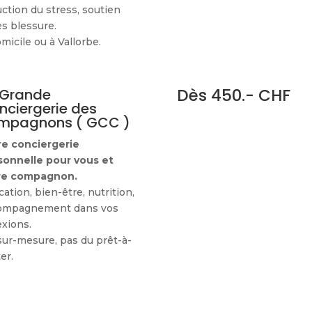
ction du stress, soutien
s blessure.
micile ou à Vallorbe.
Dès 450.- CHF
 Grande
nciergerie des
mpagnons ( GCC )
re conciergerie
sonnelle pour vous et
re compagnon.
ation, bien-être, nutrition,
ompagnement dans vos
exions.
sur-mesure, pas du prêt-à-
er.