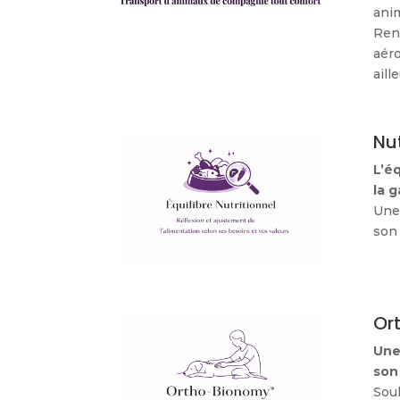
anim
Ren
aér
aill
Nut
L’é
la g
Une
son 
Or
Une
son
Soul