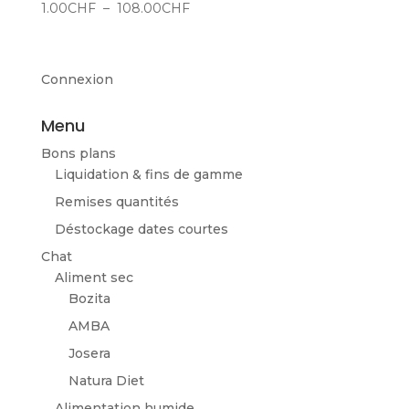
Plage
1.00
CHF
–
108.00
CHF
de
prix :
1.00CHF
Connexion
à
108.00CHF
Menu
Bons plans
Liquidation & fins de gamme
Remises quantités
Déstockage dates courtes
Chat
Aliment sec
Bozita
AMBA
Josera
Natura Diet
Alimentation humide