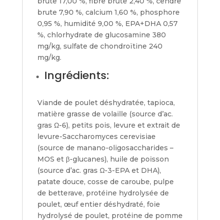
brute 17,00 %, fibre brute 2,40 %, cendre
brute 7,90 %, calcium 1,60 %, phosphore
0,95 %, humidité 9,00 %, EPA+DHA 0,57
%, chlorhydrate de glucosamine 380
mg/kg, sulfate de chondroïtine 240
mg/kg.
Ingrédients:
Viande de poulet déshydratée, tapioca,
matière grasse de volaille (source d’ac.
gras Ω-6), petits pois, levure et extrait de
levure-Saccharomyces cerevisiae
(source de manano-oligosaccharides –
MOS et β-glucanes), huile de poisson
(source d’ac. gras Ω-3-EPA et DHA),
patate douce, cosse de caroube, pulpe
de betterave, protéine hydrolysée de
poulet, œuf entier déshydraté, foie
hydrolysé de poulet, protéine de pomme