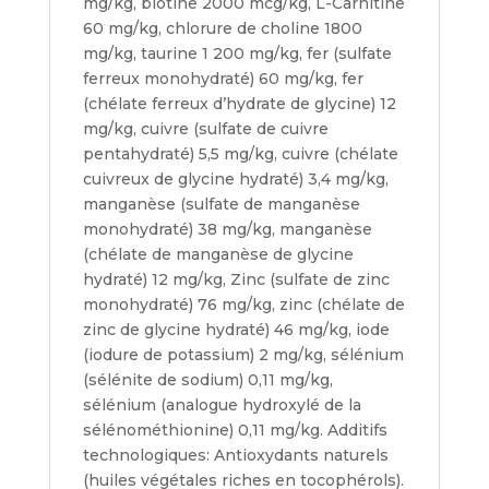
mg/kg, biotine 2000 mcg/kg, L-Carnitine
60 mg/kg, chlorure de choline 1800
mg/kg, taurine 1 200 mg/kg, fer (sulfate
ferreux monohydraté) 60 mg/kg, fer
(chélate ferreux d’hydrate de glycine) 12
mg/kg, cuivre (sulfate de cuivre
pentahydraté) 5,5 mg/kg, cuivre (chélate
cuivreux de glycine hydraté) 3,4 mg/kg,
manganèse (sulfate de manganèse
monohydraté) 38 mg/kg, manganèse
(chélate de manganèse de glycine
hydraté) 12 mg/kg, Zinc (sulfate de zinc
monohydraté) 76 mg/kg, zinc (chélate de
zinc de glycine hydraté) 46 mg/kg, iode
(iodure de potassium) 2 mg/kg, sélénium
(sélénite de sodium) 0,11 mg/kg,
sélénium (analogue hydroxylé de la
sélénométhionine) 0,11 mg/kg. Additifs
technologiques: Antioxydants naturels
(huiles végétales riches en tocophérols).