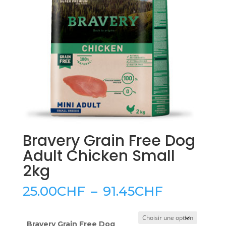
Bravery Grain Free Dog
Adult Chicken Small
2kg
Plage
25.00
CHF
–
91.45
CHF
de
prix :
25.00CHF
Bravery Grain Free Dog