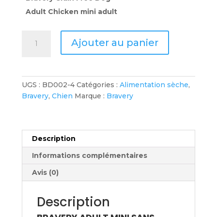
à
Adult Chicken mini adult
91.45CHF
quantité
Ajouter au panier
de
Bravery
Grain
Free
UGS :
BD002-4
Catégories :
Alimentation sèche
,
Dog
Bravery
,
Chien
Marque :
Bravery
Adult
Chicken
Small
2kg
Description
Informations complémentaires
Avis (0)
Description