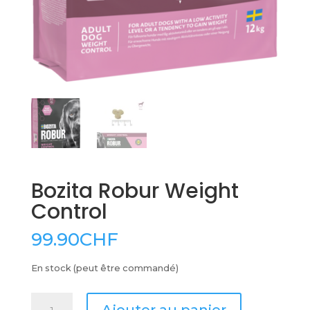
Bozita Robur Weight
Control
99.90
CHF
En stock (peut être commandé)
quantité
Ajouter au panier