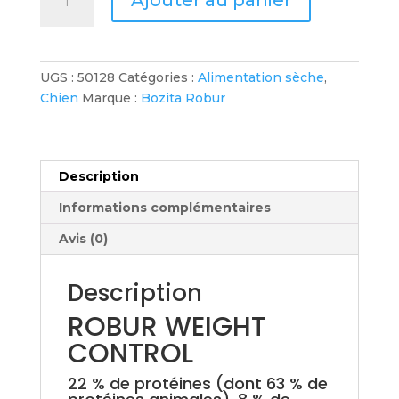
de
Bozita
Robur
Weight
UGS :
50128
Catégories :
Alimentation sèche
,
Control
Chien
Marque :
Bozita Robur
Description
Informations complémentaires
Avis (0)
Description
ROBUR WEIGHT
CONTROL
22 % de protéines (dont 63 % de