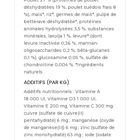
déshydratées 19 %, poulet suédois frais 8
%), maïs*, riz*, germes de maïs*, pulpe de
betterave déshydratée*, protéines
animales hydrolysées 3,5 %, substances
minérales, laxolja 1 %, levure* (dont
levure inactivée 0,36 %, mannan-
oligosaccharides 0,2 %, bêta-glucanes
0,1 %), glucosamine 0,05 %, sulfate de
chondroïtine 0,004 %. *Ingrédients
naturels
ADDITIFS (PAR KG)
Additifs nutritionnels : Vitamine A
18 000 UI, Vitamine D3 1 000 UI,
Vitamine E 200 mg, Vitamine C 300 mg,
cuivre (sulfate de cuivre(II)
pentahydraté) 6 mg ; manganèse (oxyde
de manganèse(II)) 6 mg ; zinc (sulfate de
zinc monohydraté) 63 mg ; iode (iodate