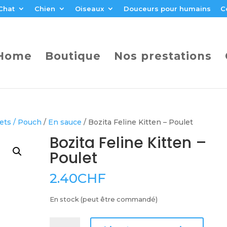
Chat
Chien
Oiseaux
Douceurs pour humains
C
Home
Boutique
Nos prestations
ets / Pouch
/
En sauce
/ Bozita Feline Kitten – Poulet
Bozita Feline Kitten –
Poulet
2.40
CHF
En stock (peut être commandé)
quantité