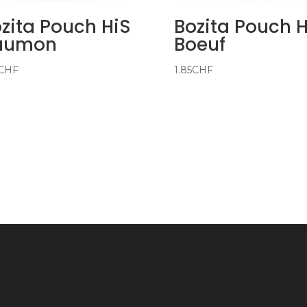
zita Pouch HiS
Bozita Pouch H
aumon
Boeuf
CHF
1.85
CHF