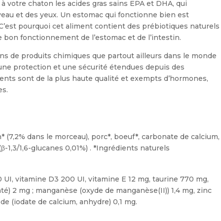
 votre chaton les acides gras sains EPA et DHA, qui
eau et des yeux. Un estomac qui fonctionne bien est
C’est pourquoi cet aliment contient des prébiotiques naturels
 bon fonctionnement de l’estomac et de l’intestin.
oins de produits chimiques que partout ailleurs dans le monde
r une protection et une sécurité étendues depuis des
dients sont de la plus haute qualité et exempts d’hormones,
es.
 (7,2% dans le morceau), porc*, boeuf*, carbonate de calcium,
(β-1,3/1,6-glucanes 0,01%) . *Ingrédients naturels
0 UI, vitamine D3 200 UI, vitamine E 12 mg, taurine 770 mg,
draté) 2 mg ; manganèse (oxyde de manganèse(II)) 1,4 mg, zinc
ode (iodate de calcium, anhydre) 0,1 mg.