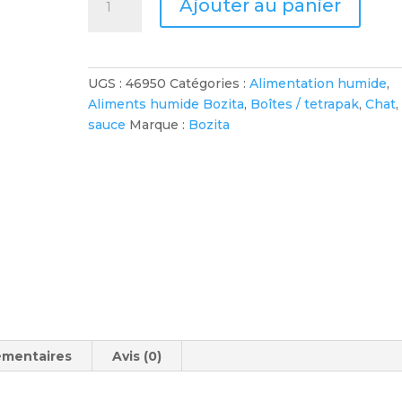
Ajouter au panier
de
Bozita
Feline
Kitten
UGS :
46950
Catégories :
Alimentation humide
,
-
Aliments humide Bozita
,
Boîtes / tetrapak
,
Chat
Poulet
sauce
Marque :
Bozita
émentaires
Avis (0)