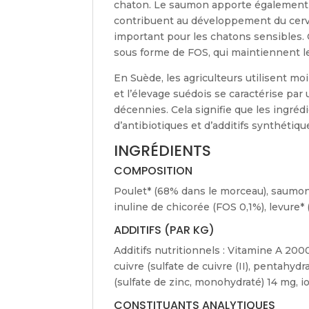
chaton. Le saumon apporte également à
contribuent au développement du cerv
important pour les chatons sensibles. 
sous forme de FOS, qui maintiennent le
En Suède, les agriculteurs utilisent m
et l’élevage suédois se caractérise pa
décennies. Cela signifie que les ingré
d’antibiotiques et d’additifs synthétiqu
INGRÉDIENTS
COMPOSITION
Poulet* (68% dans le morceau), saumon*
inuline de chicorée (FOS 0,1%), levure* 
ADDITIFS (PAR KG)
Additifs nutritionnels : Vitamine A 200
cuivre (sulfate de cuivre (II), pentahy
(sulfate de zinc, monohydraté) 14 mg, i
CONSTITUANTS ANALYTIQUES