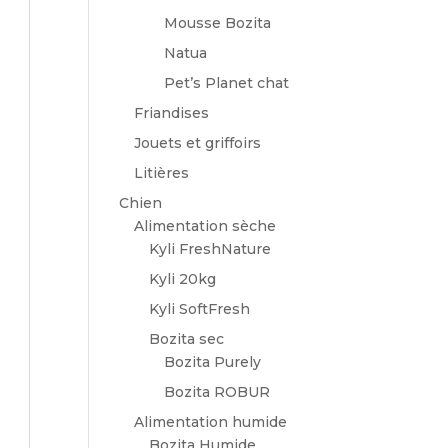
Mousse Bozita
Natua
Pet’s Planet chat
Friandises
Jouets et griffoirs
Litières
Chien
Alimentation sèche
Kyli FreshNature
Kyli 20kg
Kyli SoftFresh
Bozita sec
Bozita Purely
Bozita ROBUR
Alimentation humide
Bozita Humide