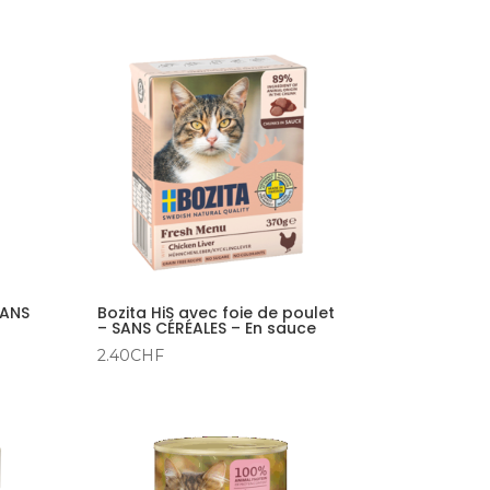
SANS
Bozita HiS avec foie de poulet
– SANS CÉRÉALES – En sauce
2.40
CHF