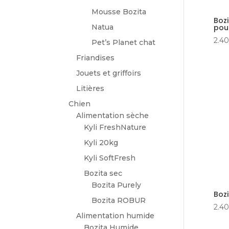
Mousse Bozita
Bozi
poul
Natua
2.40
Pet’s Planet chat
Friandises
Jouets et griffoirs
Litières
Chien
Alimentation sèche
Kyli FreshNature
Kyli 20kg
Kyli SoftFresh
Bozita sec
Bozita Purely
Bozi
Bozita ROBUR
2.40
Alimentation humide
Bozita Humide