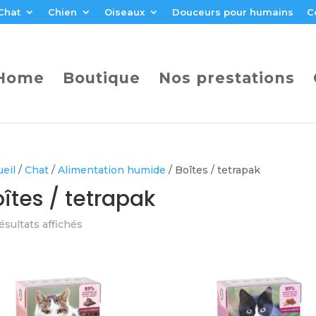
Chat
Chien
Oiseaux
Douceurs pour humains
C
Home
Boutique
Nos prestations
eil
/
Chat
/
Alimentation humide
/ Boîtes / tetrapak
îtes / tetrapak
ésultats affichés