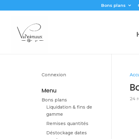
Bons plans
Connexion
Accu
Bo
Menu
24 r
Bons plans
Liquidation & fins de
gamme
Remises quantités
Déstockage dates