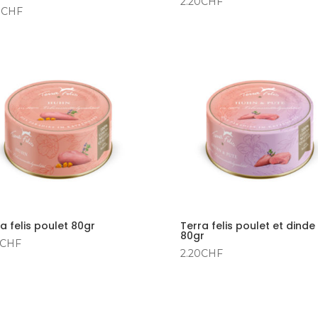
2.20
CHF
0
CHF
a felis poulet 80gr
Terra felis poulet et dinde
80gr
CHF
2.20
CHF