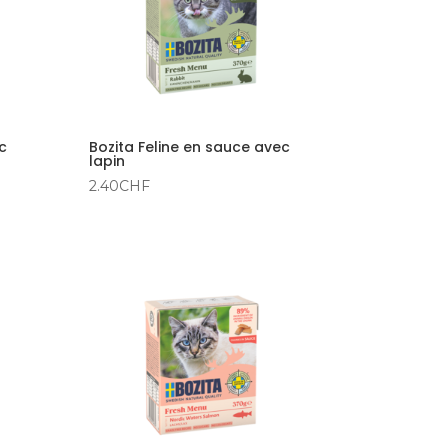
c
Bozita Feline en sauce avec
lapin
2.40
CHF