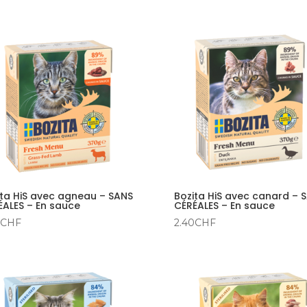
ita HiS avec agneau – SANS
Bozita HiS avec canard – 
ÉALES – En sauce
CÉRÉALES – En sauce
CHF
2.40
CHF