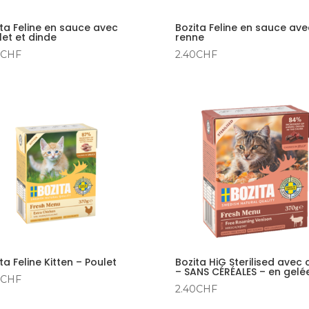
ta Feline en sauce avec
Bozita Feline en sauce ave
et et dinde
renne
CHF
2.40
CHF
ta Feline Kitten – Poulet
Bozita HiG Sterilised avec 
– SANS CÉRÉALES – en gelé
CHF
2.40
CHF