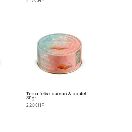
2.20
CHF
Terra felis saumon & poulet
80gr
2.20
CHF