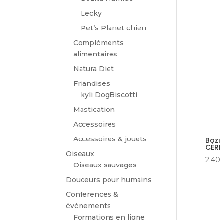
Lecky
Pet’s Planet chien
Compléments
alimentaires
Natura Diet
Friandises
kyli DogBiscotti
Mastication
Accessoires
Accessoires & jouets
Boz
CÉR
Oiseaux
2.40
Oiseaux sauvages
Douceurs pour humains
Conférences &
événements
Formations en ligne