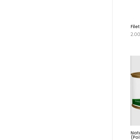
File
2.0
Nat
(Poi