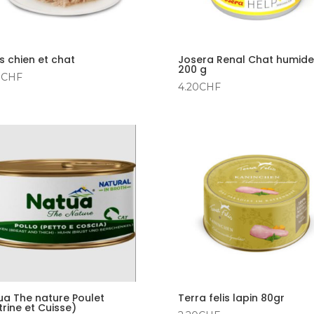
ts chien et chat
Josera Renal Chat humide
200 g
0
CHF
4.20
CHF
ua The nature Poulet
Terra felis lapin 80gr
trine et Cuisse)