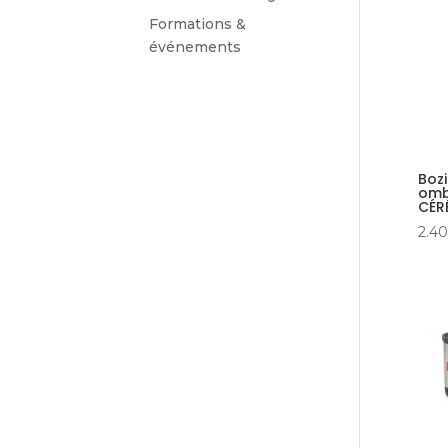
Formations &
événements
Bozi
omb
CÉR
2.40