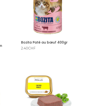
Bozita Paté au bœuf 400gr
En
2.40
CHF