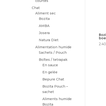
courtes
Chat
Aliment sec
Bozita
AMBA
Josera
Bozi
boe
Natura Diet
2.40
Alimentation humide
Sachets / Pouch
Boîtes / tetrapak
En sauce
En gelée
Bepure Chat
Bozita Pouch –
sachet
Aliments humide
Bozita