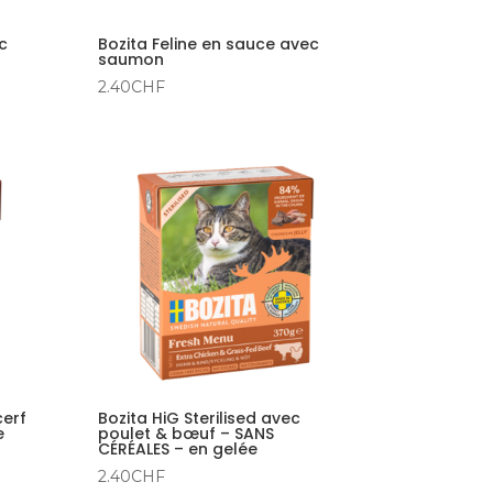
c
Bozita Feline en sauce avec
saumon
2.40
CHF
cerf
Bozita HiG Sterilised avec
e
poulet & bœuf – SANS
CÉRÉALES – en gelée
2.40
CHF