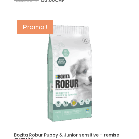
188.00
CHF
152.00
CHF
prix
prix
initial
actuel
était :
est :
Promo !
188.00CHF.
152.00CHF.
Bozita Robur Puppy & Junior sensitive – remise