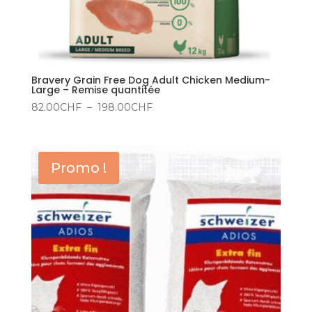
Bravery Grain Free Dog Adult Chicken Medium-
Large – Remise quantitée
Plage
82.00
CHF
–
198.00
CHF
de
prix :
82.00CHF
Promo !
à
198.00CHF