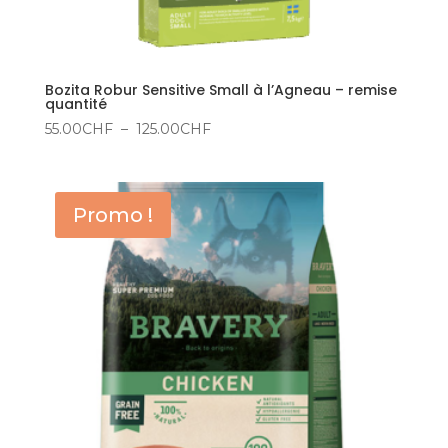
Bozita Robur Sensitive Small à l’Agneau – remise
quantité
Plage
55.00
CHF
–
125.00
CHF
de
prix :
55.00CHF
Promo !
à
125.00CHF