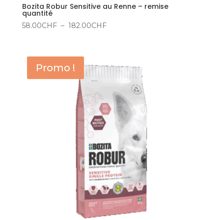
Bozita Robur Sensitive au Renne – remise
quantité
Plage
58.00
CHF
–
182.00
CHF
de
prix :
58.00CHF
Promo !
à
182.00CHF