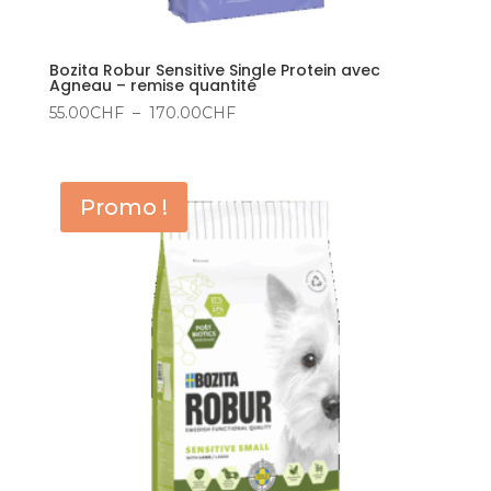
Bozita Robur Sensitive Single Protein avec
Agneau – remise quantité
Plage
55.00
CHF
–
170.00
CHF
de
prix :
55.00CHF
Promo !
à
170.00CHF