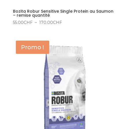
Bozita Robur Sensitive Single Protein au Saumon
– remise quantité
Plage
55.00
CHF
–
170.00
CHF
de
prix :
55.00CHF
Promo !
à
170.00CHF