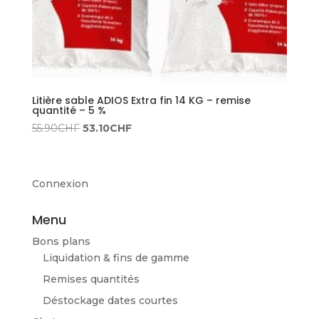
Litière sable ADIOS Extra fin 14 KG – remise
quantité – 5 %
Le
Le
55.90
CHF
53.10
CHF
prix
prix
initial
actuel
était :
est :
Connexion
55.90CHF.
53.10CHF.
Menu
Bons plans
Liquidation & fins de gamme
Remises quantités
Déstockage dates courtes