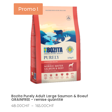
45.00CHF
Promo !
à
165.00CHF
Bozita Purely Adult Large Saumon & Boeuf
GRAINFREE – remise quantité
Plage
48.00
CHF
–
165.00
CHF
de