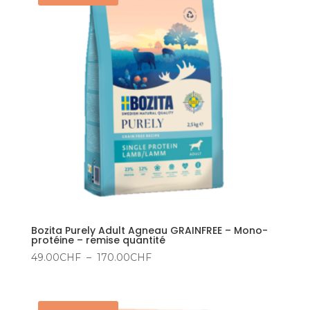
165.00CHF
Bozita Purely Adult Agneau GRAINFREE – Mono-
protéine – remise quantité
Plage
49.00
CHF
–
170.00
CHF
de
prix :
49.00CHF