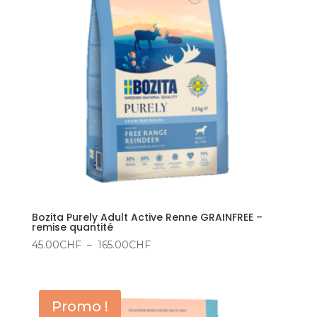
Bozita Purely Adult Active Renne GRAINFREE –
remise quantité
Plage
45.00
CHF
–
165.00
CHF
de
prix :
45.00CHF
Promo !
à