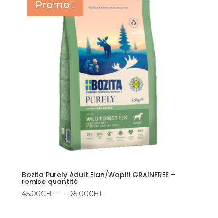
Promo !
à
170.00CHF
Bozita Purely Adult Elan/Wapiti GRAINFREE –
remise quantité
Plage
45.00
CHF
–
165.00
CHF
de
prix :