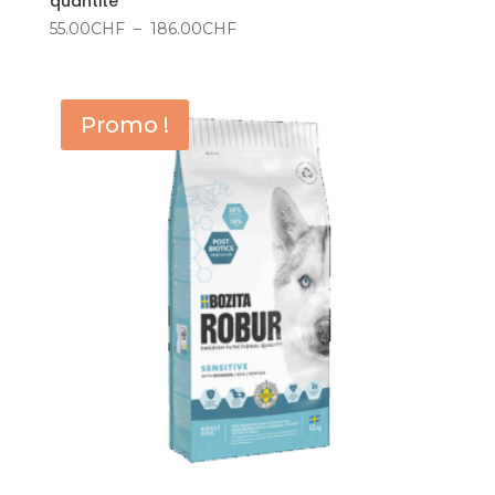
quantité
Plage
55.00
CHF
–
186.00
CHF
de
prix :
55.00CHF
Promo !
à
186.00CHF