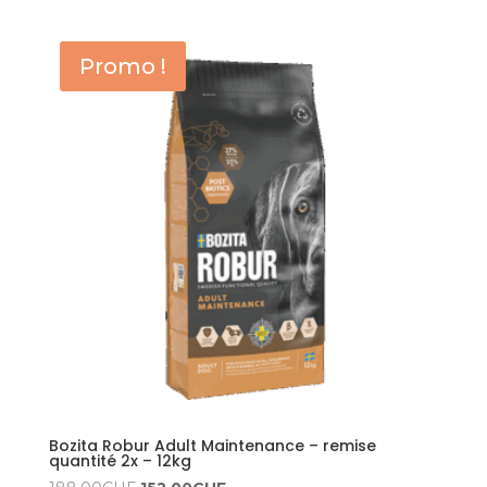
prix :
48.00CHF
Promo !
à
165.00CHF
Bozita Robur Adult Maintenance – remise
quantité 2x – 12kg
Le
Le